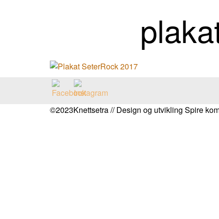
plaka
©2023Knettsetra // Design og utvikling Spire k