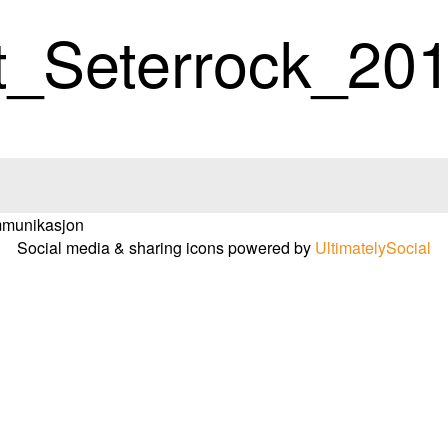
t_Seterrock_20
ommunikasjon
Social media & sharing icons powered by
UltimatelySocial