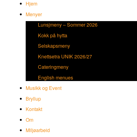
Hjem
Menyer
Lunsjmeny – Sommer 2026
Kokk på hytta
Selskapsmeny
Knettsetra UNIK 2026/27
Cateringmeny
English menues
Musikk og Event
Bryllup
Kontakt
Om
Miljøarbeid